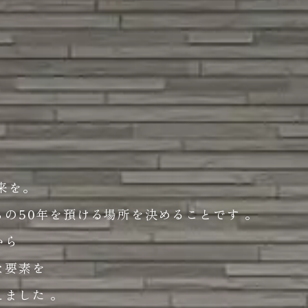
来を。
の50年を預ける場所を決めることです 。
から
な要素を
ました 。