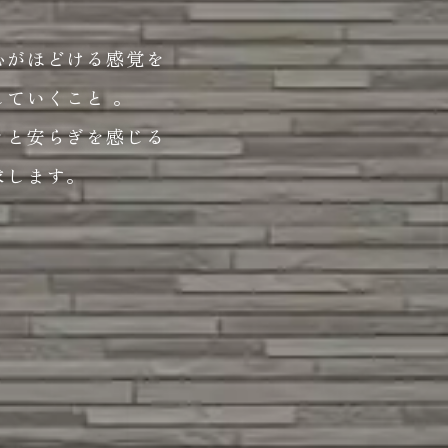
心がほどける感覚を
ていくこと 。
きと安らぎを感じる
求します。