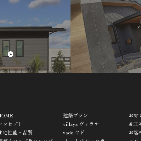
ア
HOME
建築プラン
お知
コンセプト
villaya ヴィラヤ
施工
住宅性能・品質
yado ヤド
お客
デザイン・プランニング
chocolat! ショコラ
スタ