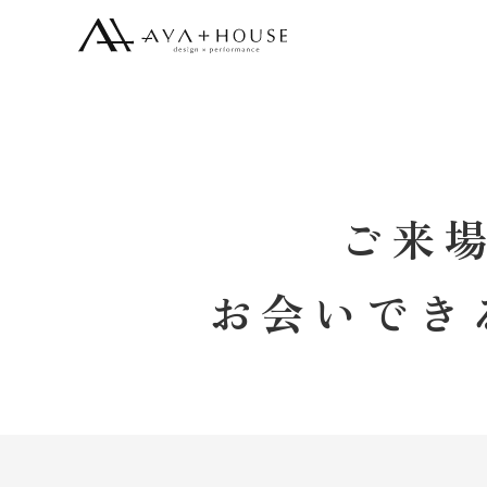
ご来
お会いでき