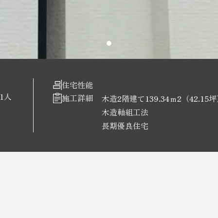
住宅性能
1人
施工詳細
木造2階建て139.34ｍ2（42.15
木造軸組工法
長期優良住宅