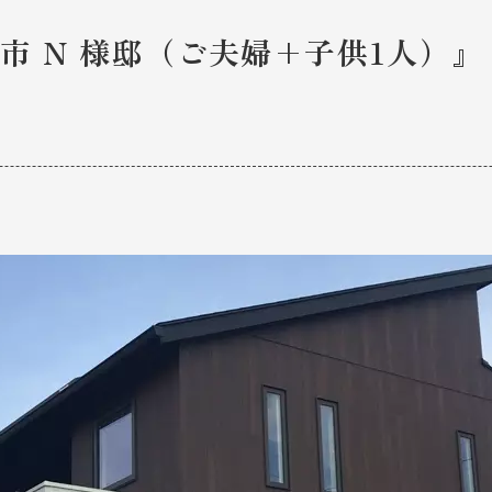
市 N 様邸（ご夫婦+子供1人）』