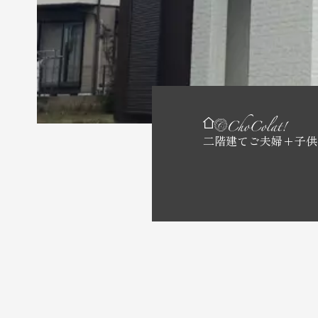
二階建て
ご夫婦+子供