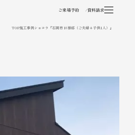
ご来場予約
資料請求
TOP
施工事例
ショコラ『石岡市 N 様邸（ご夫婦+子供1人）』