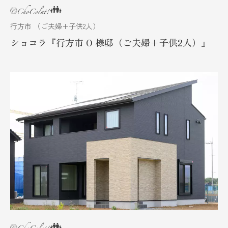
行方市 （ご夫婦+子供2人）
ショコラ『行方市 O 様邸（ご夫婦+子供2人）』