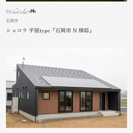
石岡市
ショコラ 平屋type『石岡市 N 様邸』