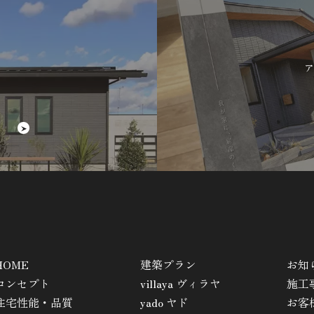
ア
HOME
建築プラン
お知
コンセプト
villaya ヴィラヤ
施工
住宅性能・品質
yado ヤド
お客