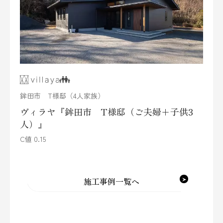
鉾田市 T様邸（4人家族）
ヴィラヤ『鉾田市 T様邸（ご夫婦+子供3
人）』
C値 0.15