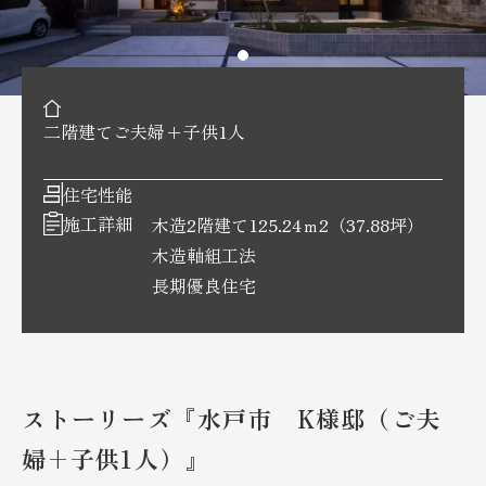
二階建て
ご夫婦+子供1人
住宅性能
施工詳細
木造2階建て125.24ｍ2（37.88坪）
木造軸組工法
長期優良住宅
ストーリーズ『水戸市 K様邸（ご夫
婦+子供1人）』