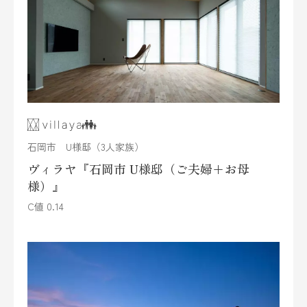
石岡市 U様邸（3人家族）
ヴィラヤ『石岡市 U様邸（ご夫婦+お母
様）』
C値 0.14