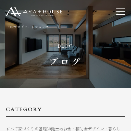
TOP
ブログ
ヒートショック
BLOG
ブログ
CATEGORY
すべて
家づくりの基礎知識
土地
お金・補助金
デザイン・暮らし