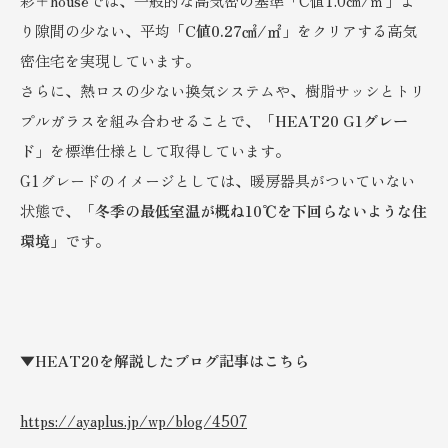
彩＋houseでは、一般的な高気密の基準「C値1.0㎠/㎡」よ
り隙間の少ない、平均「
C値0.27㎠/㎡
」をクリアする高気
密住宅を実現しています。
さらに、熱ロスの少ない換気システムや、樹脂サッシとトリ
プルガラスを組み合わせることで、「
HEAT20 G1グレー
ド
」を標準仕様として取得しています。
G1グレードのイメージとしては、暖房器具がついていない
状態で、「
冬季の最低室温が概ね10℃を下回らないような住
環境
」です。
▼HEAT20を解説したブログ記事はこちら
https://ayaplus.jp/wp/blog/4507