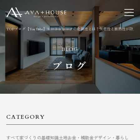
TOP
ブログ
【YouTube】ヒートショックの危険性とは？気密性と断熱性が防止
BLOG
ブログ
CATEGORY
すべて
家づくりの基礎知識
土地
お金・補助金
デザイン・暮らし