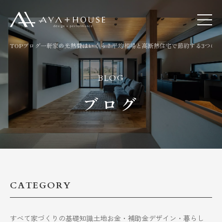
TOP
ブログ
一軒家の光熱費はいくら？平均相場と高断熱住宅で節約する3つの
BLOG
ブログ
CATEGORY
すべて
家づくりの基礎知識
土地
お金・補助金
デザイン・暮らし