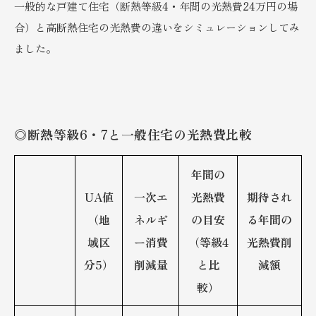
一般的な戸建て住宅（断熱等級4・年間の光熱費24万円の場
合）と高断熱住宅の光熱費の違いをシミュレーションしてみ
ました。
◎断熱等級6・7と一般住宅の光熱費比較
年間の
UA値
一次エ
光熱費
期待され
（地
ネルギ
の目安
る年間の
域区
ー消費
（等級4
光熱費削
分5）
削減量
と比
減額
較）